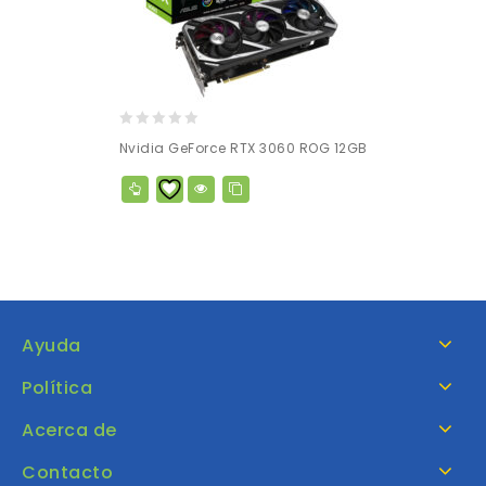
0
Nvidia GeForce RTX 3060 ROG 12GB
out
of
5
Ayuda
Política
Acerca de
Contacto