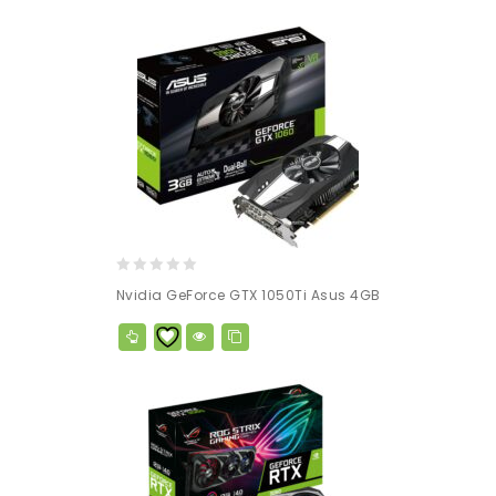
0
Nvidia GeForce GTX 1050Ti Asus 4GB
out
of
5