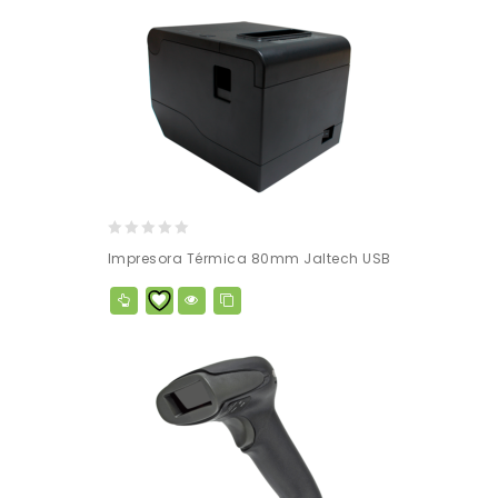
0
Impresora Térmica 80mm Jaltech USB
out
of
5