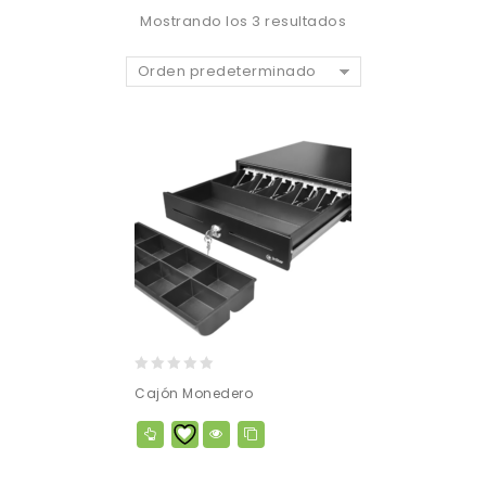
Mostrando los 3 resultados
Orden predeterminado
0
Cajón Monedero
out
of
5