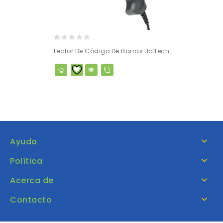
0
Lector De Código De Barras Jaltech
out
of
5
Ayuda
Política
Acerca de
Contacto