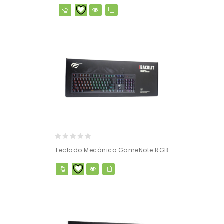
of
5
0
Teclado Mecánico GameNote RGB
out
of
5