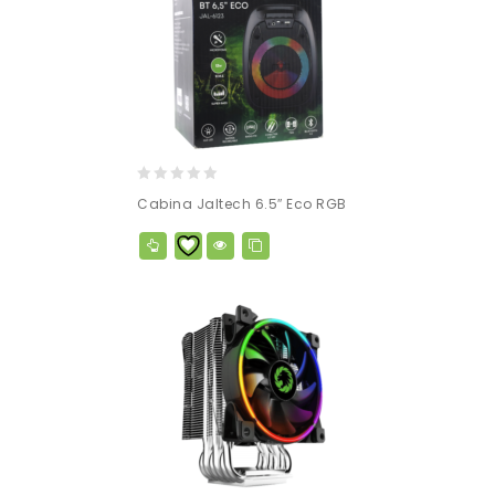
0
Cabina Jaltech 6.5″ Eco RGB
out
of
5