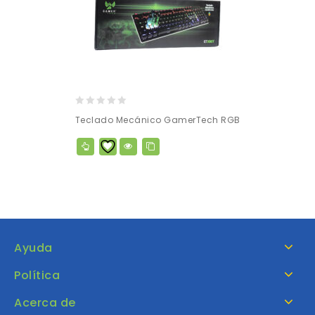
0
Teclado Mecánico GamerTech RGB
out
of
5
Ayuda
Política
Acerca de