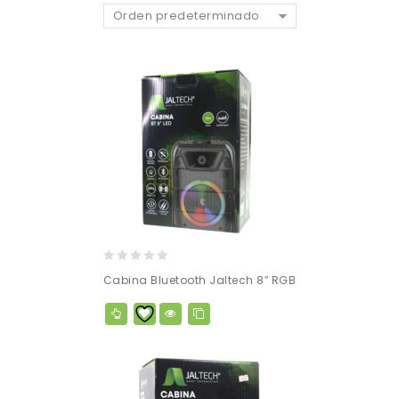
Orden predeterminado
0
Cabina Bluetooth Jaltech 8″ RGB
out
of
5