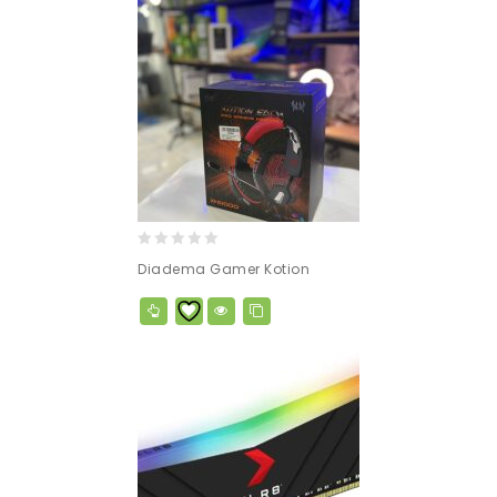
0
Diadema Gamer Kotion
out
of
5