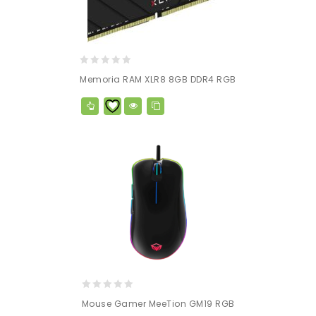
0
Memoria RAM XLR8 8GB DDR4 RGB
out
of
5
0
Mouse Gamer MeeTion GM19 RGB
out