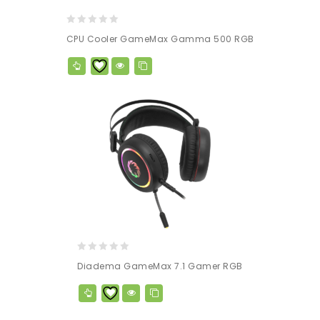
0
CPU Cooler GameMax Gamma 500 RGB
out
of
5
0
Diadema GameMax 7.1 Gamer RGB
out
of
5