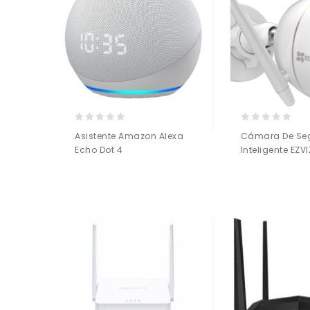
0
0
Asistente Amazon Alexa
Cámara De Se
out
out
Echo Dot 4
Inteligente EZV
of
of
5
5
Añadir a
Añadir a
la lista de deseos
la lista de deseos