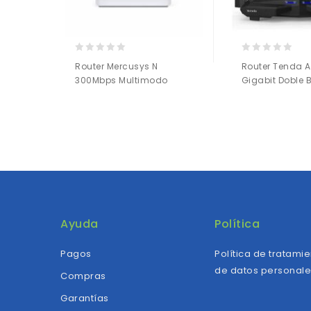
0
0
Router Mercusys N
Router Tenda 
out
out
300Mbps Multimodo
Gigabit Doble
of
of
5
5
Añadir a
Añadir a
la lista de deseos
la lista de deseos
Ayuda
Política
Pagos
Política de tratami
de datos personal
Compras
Garantías