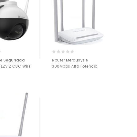
0
e Seguridad
Router Mercusys N
out
e EZVIZ C8C WiFi
300Mbps Alta Potencia
of
5
Añadir a
Añadir a
la lista de deseos