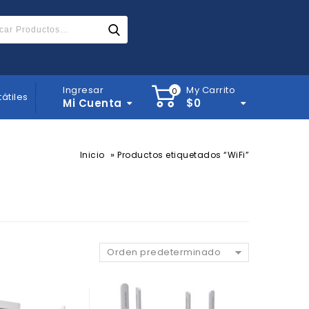
Ingresar
My Carrito
0
tátiles
Mi Cuenta
$
0
»
Inicio
Productos etiquetados “WiFi”
Orden predeterminado