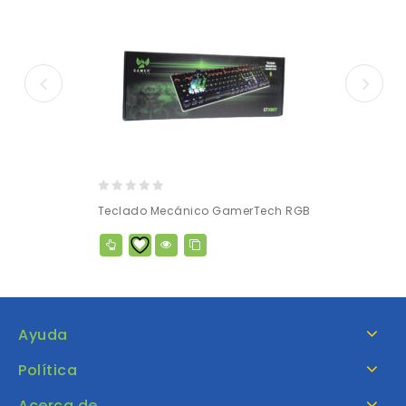
0
Teclado Mecánico GamerTech RGB
out
of
5
Ayuda
Política
Acerca de