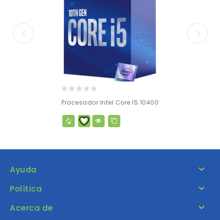
0
Procesador Intel Core I5 10400
out
of
5
Ayuda
Política
Acerca de