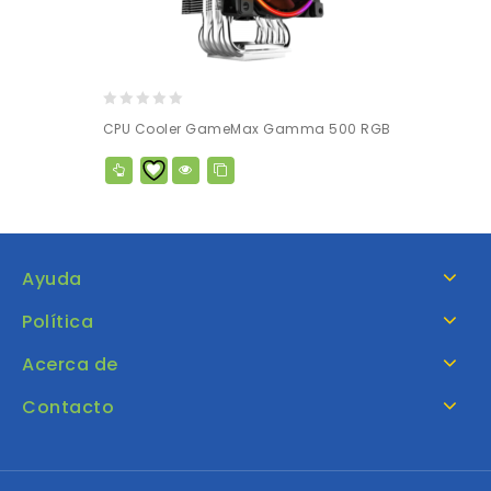
0
CPU Cooler GameMax Gamma 500 RGB
out
of
5
Ayuda
Política
Acerca de
Contacto