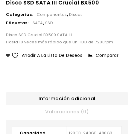
Disco SSD SATA III Crucial BX500
Categorías:
Componentes
,
Discos
Etiquetas:
SATA
,
SSD
Disco SSD Crucial BX500 SATA III
Hasta 10 veces más rápido que un HDD de 7200rpm
Añadir A La Lista De Deseos
Comparar
Información adicional
Valoraciones (0)
Capacidad
120GB, 240GB, 480GB,