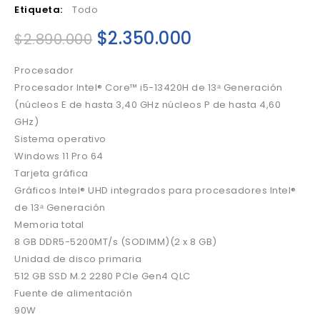
Etiqueta:
Todo
$
2.350.000
$
2.890.000
Procesador
Procesador Intel® Core™ i5-13420H de 13ᵃ Generación
(núcleos E de hasta 3,40 GHz núcleos P de hasta 4,60
GHz)
Sistema operativo
Windows 11 Pro 64
Tarjeta gráfica
Gráficos Intel® UHD integrados para procesadores Intel®
de 13ᵃ Generación
Memoria total
8 GB DDR5-5200MT/s (SODIMM)(2 x 8 GB)
Unidad de disco primaria
512 GB SSD M.2 2280 PCIe Gen4 QLC
Fuente de alimentación
90W