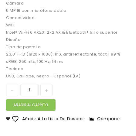
Cámara
5 MP IR con micrófono doble
Conectividad
WIFI
Intel® Wi-Fi 6 AX201 2×2 AX & Bluetooth® 5.1 o superior
Diseño
Tipo de pantalla
23,8″ FHD (1920 x 1080), IPS, antirreflectante, táctil, 99 %
sRGB, 250 nits, 100 Hz, 14 ms
Teclado
USB, Calliope, negro – Español (LA)
AÑADIR AL CARRITO
Añadir A La Lista De Deseos
Comparar