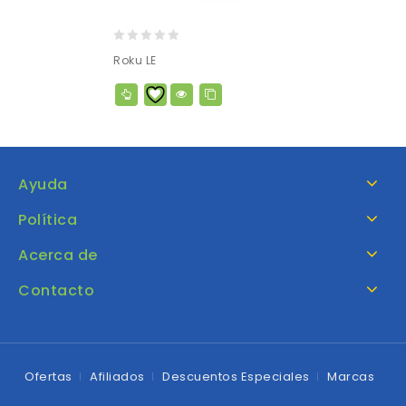
0
Roku LE
out
of
5
Ayuda
Política
Acerca de
Contacto
Ofertas
Afiliados
Descuentos Especiales
Marcas