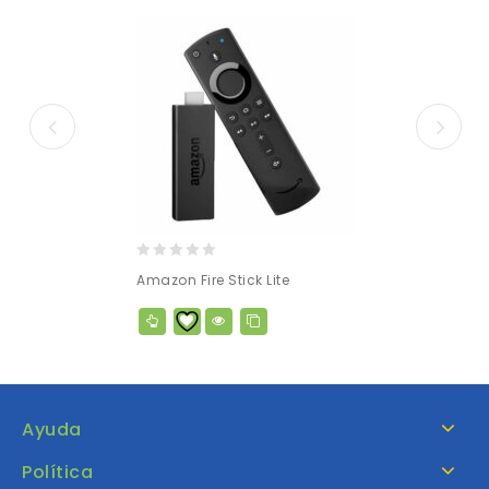
0
Amazon Fire Stick Lite
out
of
5
Ayuda
Política