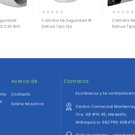
0
0
guridad
Camara De Seguridad IR
Cámara De 
out
out
IZ C3X WiFi
Dahua Tipo Ojo
Dahua Tipo
of
of
5
5
Añadir a
Añadir a
la lista de deseos
la lista de deseos
Acerca de
Contacto
Escribenos y te contactarem
ento
Contacto
es
Sobre Nosotros
Centro Comercial Monterrey
Cra. 48 #10 45, Medellín,
Antioquia Lc 392 PBX 40847