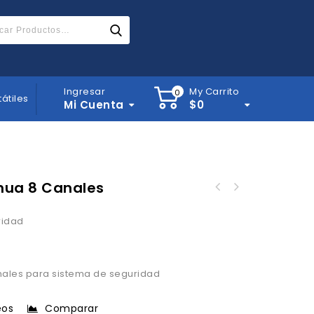
Ingresar
My Carrito
0
tátiles
Mi Cuenta
$
0
hua 8 Canales
ridad
nales para sistema de seguridad
eos
Comparar