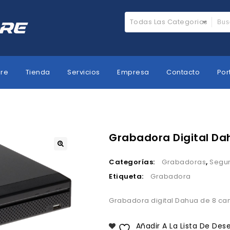
Todas Las Categorias
ore
Tienda
Servicios
Empresa
Contacto
Por
Grabadora Digital Da
Categorías:
Grabadoras
,
Segu
Etiqueta:
Grabadora
Grabadora digital Dahua de 8 ca
Añadir A La Lista De Des