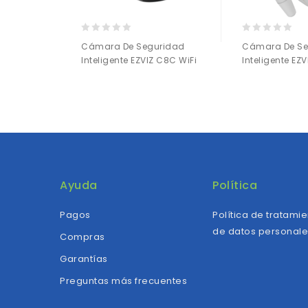
0
0
Cámara De Seguridad
Cámara De Se
out
out
Inteligente EZVIZ C8C WiFi
Inteligente EZV
of
of
5
5
Añadir a
Añadir a
la lista de deseos
la lista de deseos
Ayuda
Política
Pagos
Política de tratami
de datos personal
Compras
Garantías
Preguntas más frecuentes