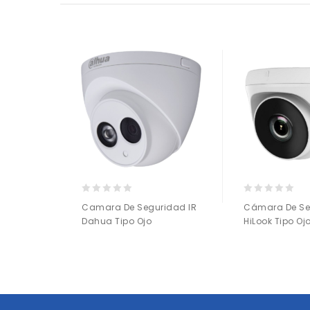
0
0
Camara De Seguridad IR
Cámara De Se
out
out
Dahua Tipo Ojo
HiLook Tipo Oj
of
of
5
5
Añadir a
Añadir a
la lista de deseos
la lista de deseos