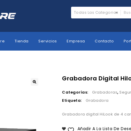
Todas Las Categorias
ore
Tienda
Servicios
Empresa
Contacto
Por
Grabadora Digital Hil
Categorías:
Grabadoras
,
Segu
Etiqueta:
Grabadora
Grabadora digital HiLook de 4 c
Añadir A La Lista De Des