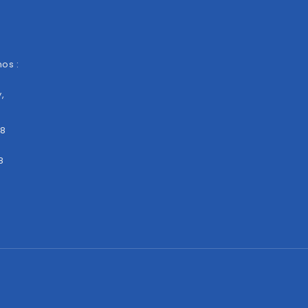
os :
,
28
8