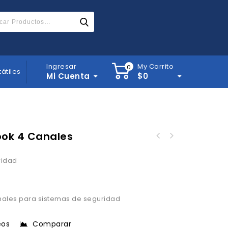
Ingresar
My Carrito
0
tátiles
Mi Cuenta
$
0
ook 4 Canales
ridad
anales para sistemas de seguridad
eos
Comparar