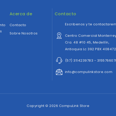
Acerca de
Contacto
Escribenos y te contactarem
ento
Contacto
es
Sobre Nosotros
Centro Comercial Monterrey
Cra. 48 #10 45, Medellín,
Antioquia Lc 392 PBX 40847
(57) 3114239783 - 315576607
info@compulinkstore.com
Copyright © 2026 CompuLink Store