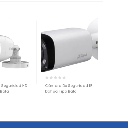
0
0
 Seguridad HD
Cámara De Seguridad IR
Cámara 
out
out
 Bala
Dahua Tipo Bala
Intelige
of
of
5
5
Añadir a
la lista de deseos
la l