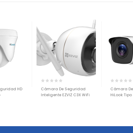
0
0
guridad HD
Cámara De Seguridad
Cámara De
out
out
o
Inteligente EZVIZ C3X WiFi
HiLook Tipo
of
of
5
5
Añadir a
Añadir a
la lista de deseos
la lista de deseos